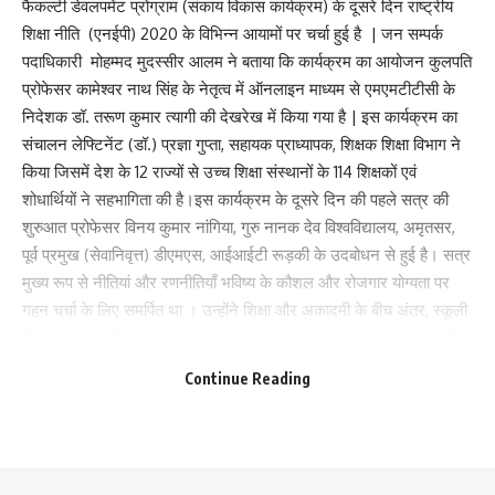
फैकल्टी डेवलपमेंट प्रोग्राम (संकाय विकास कार्यक्रम) के दूसरे दिन राष्ट्रीय
What do you think?
शिक्षा नीति (एनईपी) 2020 के विभिन्न आयामों पर चर्चा हुई है | जन सम्पर्क
पदाधिकारी मोहम्मद मुदस्सीर आलम ने बताया कि कार्यक्रम का आयोजन कुलपति
प्रोफेसर कामेश्वर नाथ सिंह के नेतृत्व में ऑनलाइन माध्यम से एमएमटीटीसी के
Love
Sad
Happy
Sleepy
Angry
Dead
Wink
निदेशक डॉ. तरूण कुमार त्यागी की देखरेख में किया गया है | इस कार्यक्रम का
0
0
0
0
0
0
0
संचालन लेफ्टिनेंट (डॉ.) प्रज्ञा गुप्ता, सहायक प्राध्यापक, शिक्षक शिक्षा विभाग ने
किया जिसमें देश के 12 राज्यों से उच्च शिक्षा संस्थानों के 114 शिक्षकों एवं
शोधार्थियों ने सहभागिता की है।इस कार्यक्रम के दूसरे दिन की पहले सत्र की
Leave a review
शुरुआत प्रोफेसर विनय कुमार नांगिया, गुरु नानक देव विश्वविद्यालय, अमृतसर,
पूर्व प्रमुख (सेवानिवृत्त) डीएमएस, आईआईटी रूड़की के उदबोधन से हुई है। सत्र
Your email address will not be published.
Required fields are marked
*
मुख्य रूप से नीतियां और रणनीतियाँ भविष्य के कौशल और रोजगार योग्यता पर
Your Rating
गहन चर्चा के लिए समर्पित था । उन्होंने शिक्षा और अकादमी के बीच अंतर, स्कूली
शिक्षा और उच्च शिक्षा के बीच अंतर, और व्यवसाय, उद्यमी और स्टार्ट-अप के बीच
अंतर जैसे बहुत महत्वपूर्ण बुनियादी प्रश्न पूछकर अपना विचार-विमर्श शुरू किया।
Continue Reading
उन्होंने पाठ्यक्रम में कौशल को एकीकृत करने के महत्व पर प्रकाश डाला और
कौशल विकास के लिए एक पारिस्थितिकी तंत्र को बढ़ावा देने की रणनीतियों पर भी
चर्चा की। अंत में, उन्होंने वर्तमान युग में जीवित रहने के लिए आवश्यक सबसे
मूल्यवान कौशल के बारे में बताया जो कि तकनीकी दक्षता, महत्वपूर्ण और रचनात्मक