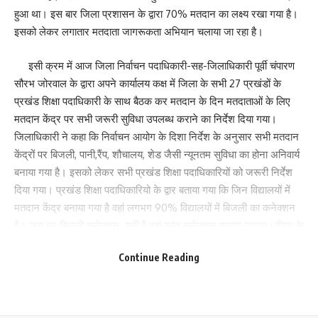
हुआ था। इस बार जिला प्रशासन के द्वारा 70% मतदान का लक्ष्य रखा गया है।
इसको लेकर लगातार मतदाता जागरूकता अभियान चलाया जा रहा है।
इसी क्रम में आज जिला निर्वाचन पदाधिकारी-सह-जिलाधिकारी पूर्वी चंपारण
सौरभ जोरवाल के द्वारा अपने कार्यालय कक्ष में जिला के सभी 27 प्रखंडों के
प्रखंड शिक्षा पदाधिकारी के साथ बैठक कर मतदान के दिन मतदाताओं के लिए
मतदान केंद्र पर सभी जरूरी सुविधा उपलब्ध कराने का निर्देश दिया गया।
जिलाधिकारी ने कहा कि निर्वाचन आयोग के दिशा निर्देश के अनुसार सभी मतदान
केंद्रों पर बिजली, पानी,रैंप, शौचालय, शेड जैसी न्यूनतम सुविधा का होना अनिवार्य
बनाया गया है। इसको लेकर सभी प्रखंड शिक्षा पदाधिकारियों को जरूरी निर्देश
दिया गया। प्रखंड शिक्षा पदाधिकारियो के द्वार बताया गया कि जिन विद्यालयों में
मतदान केंद्र बनाया गया है वहां लगभग 90% विद्यालयों में बिजली का कनेक्शन
है। जहा पर बिजली कनेक्शन नहीं है वहां तुरंत कनेक्शन कराया जाएगा।डीएम के
Save my name, email, and website in this browser for the next time I comment.
द्वारा सभी मतदान केंद्र पर मोबाइल चार्ज करने के लिए स्विच बोर्ड लगाने का भी
Continue Reading
निर्देश दिया गया।
जिलाधिकारी ने कहा कि गर्मी को देखते हुए सभी मतदान केंद्रों पर छाया की
वैकल्पिक व्यवस्था कराई जाएगी ताकि मतदाताओं को धूप में खड़ा नहीं होना पड़े।