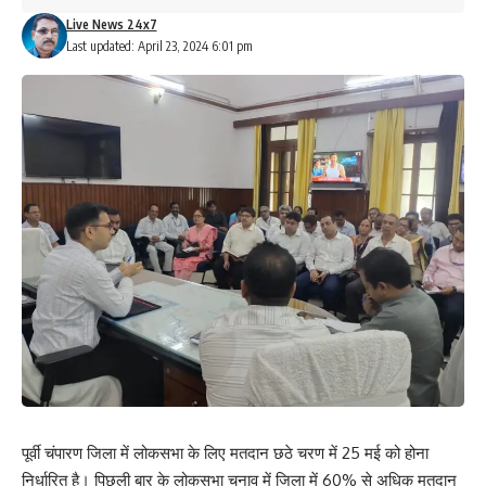
Live News 24x7
Last updated: April 23, 2024 6:01 pm
What do you think?
Love
Sad
Happy
Sleepy
Angry
Dead
Wink
0
0
0
0
0
0
0
Leave a review
Your email address will not be published.
Required fields are marked
*
Your Rating
पूर्वी चंपारण जिला में लोकसभा के लिए मतदान छठे चरण में 25 मई को होना
निर्धारित है। पिछली बार के लोकसभा चुनाव में जिला में 60% से अधिक मतदान