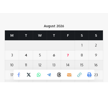
Leave a review
Your email address will not be published.
Required fields are marked
*
August 2026
Your Rating
M
T
W
T
F
S
S
यह हादसा लखीसराय जिले के मेदनीचौकी थाना क्षेत्र के एनएच 80 के पास हुई.
1
2
हादसे के बाद मौके से ड्राइवर फरार हो गया. सूचना के बाद मौके पर पहुंची
3
4
5
6
7
8
9
मेदनीचौकी पुलिस ने शव को बरामद को पोस्टमार्टम के लिए भेज दिया है और
मामले की छानबीन में जुट गई है. वहीं एक घायल शख्स को अस्पताल में भर्ती
10
11
12
13
14
15
16
कराया गया है.
17
18
19
20
21
22
23
घटना को लेकर मृतक के परिजन आलोक कुमार ने बताया कि घर की बेटी की
शादी थी. हमलोग शादी के सिलसिले में सामान खरीदने जा रहे थे. उसी दौरान तेज
24
25
26
27
28
29
30
रफ्तार हाइवा दोनों भाइयों को कुचल दिया. दो बाराती पक्ष के लोगों की भी मौत हुई
31
है. ये लोग बाइक पर सवार थे. मस्जिद दरगाह के पास एक्सीडेंट हुआ है.
« Jul