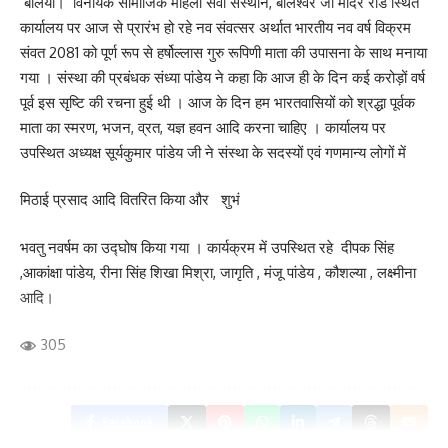
बलिया। विनायक सामाजिक महिला सेवा संस्थान, बालेश्वर जी मंदिर रोड स्थित
कार्यालय पर आज से प्रारंभ हो रहे नव संवत्सर अर्थात भारतीय नव वर्ष विक्रम
Facebook
संवत 2081 को पूर्ण रूप से हर्षोल्लास गुरु रूपिणी माता की उपासना के साथ मनाया
गया । संस्था की प्रबंधक संध्या पांडेय ने कहा कि आज ही के दिन कई करोड़ों वर्ष
पूर्व इस सृष्टि की रचना हुई थी । आज के दिन हम भारतवासियों को श्रद्धा पूर्वक
माता का स्मरण, भजन, व्रत, यज्ञ हवन आदि करना चाहिए । कार्यालय पर
What do you think?
उपस्थित अध्यक्ष सूर्यकुमार पांडेय जी ने संस्था के सदस्यों एवं गणमान्य लोगों में
मिठाई प्रसाद आदि वितरित किया और शुभं
Love
Sad
Happy
Sleepy
Angry
Dead
Wink
भवतु नवर्षम का उद्घोष किया गया । कार्यक्रम में उपस्थित रहे दीपक सिंह
0
0
0
0
0
0
0
,आकांक्षा पांडेय, रीना सिंह शिखा मिश्रा, जागृति , मंजू पांडेय , कौशल्या , लक्ष्मीना
आदि।
Leave a review
305
Your email address will not be published.
Required fields are marked
*
Your Rating
Facebook