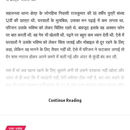
सहजनवा थाना क्षेत्र के जोनहिया निवासी राजकुमार की 18 वर्षीय पुत्री संध्या
12वीं की छात्रा थी. घरवालों के मुताबिक, उसका मन पढ़ाई में कम लगता था.
परिजन उसके भविष्य को लेकर चिंतित रहते थे. बावजूद इसके वह अक्सर फोन
पर बात करती थी. वह गेम भी खेलती थी. पढ़ने पर बहुत कम ध्यान देती थी. ऐसे में
घरवालों ने उसके भविष्य को लेकर चिंता जताई और मोबाइल से दूर रहने के लिए
कहा, लेकिन वह मानने के लिए तैयार नहीं थी. ऐसे में परिजन ने फटकार लगाई तो
देर शाम नाराज होकर अपने कमरे में चली गई और अंदर से कुंडी बंद कर ली.
रात में मां जब खाना खाने के लिए बुलाने लगी तो उसने दरवाजा नहीं खोला और
अंदर से ही कहा कि मैं खाऊंगी नहीं, मेरी तबीयत ठीक नहीं है. बार-बार कहने के
बाद भी उसने दरवाजा नहीं खोला तो घर के लोग थक-हारकर खाना खाकर सोने
चले गए. छात्रा की मां उसे प्रतिदिन सुबह में 4रू00 बजे पढ़ने के लिए जगाती
थी.
Continue Reading
बुधवार की सुबह में भी छात्रा की मां बेटी को पढ़ने के लिए दरवाजा खटखटाकर
जगाने लगी, लेकिन अंदर से कोई आवाज नहीं आई. सुबह थोड़ा उजाला हुआ,
लेकिन उसके बाद भी बेटी नहीं जगी तो परिजनों को चिंता होने लगी. घर के लोगों
उत्तर प्रदेश