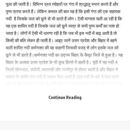
पूजा की जाती है। विभिन्‍न व्रत त्‍योहारों पर गंगा में श्रद्धालु स्‍नान करते हैं और
What do you think?
पुण्‍य प्राप्त करते हैं। लेकिन कमाल की बात यह है कि इसी गंगा की एक सहायक
नदी है जिसके जल को छूने से भी डरते हैं लोग। ऐसी मान्यता चली आ रही है कि
यह एक शापित नदी है जिसके जल को छूने मात्र से सभी पुण्य कर्मों का नाश हो
जाता है। लोगों में ऐसी भी धारणा रही है कि जब भी इस नदी में बाढ़ आती है तो
Love
Sad
Happy
Sleepy
Angry
Dead
Wink
किसी की बलि लेकर ही जाती है। आइए जानें उत्तर प्रदेश और बिहार में बहने
0
0
0
0
0
0
0
वाली शापित नदी कर्मनाशा की वह कहानी जिसकी वजह से लोग इसके जल को
छूने से भी डरते हैं।कर्मनाशा नदी का उद्गम बिहार के कैमूर जिले से हुआ है। यह
बिहार के अलावा उत्तर प्रदेश के भी कुछ हिस्‍से में बहती है। यूपी में यह नदी 4
Leave a review
जिलों सोनभद्र, चंदौली, वाराणसी और गाजीपुर से होकर बहती है और बिहार में
Your email address will not be published.
Required fields are marked
*
बक्‍सर के समीप गंगा नदी में जाकर मिल जाती है।इस नदी के बारे में ऐसा माना
जाता है कि जो भी इस नदी के पानी को छू भर लेता है उसका बना बनाया काम भी
Your Rating
बिगड़ जाता है। नदी के बारे दंत कथा प्रचलित है कि प्राचीन समय में लोग यहां
Continue Reading
पर सूखे मेवे खाकर रह जाते थे लेकिन इस नदी के पानी का इस्तेमाल भोजन
बनाने के लिए नहीं करते थे। वजह यह थी कि लोग यह मान चुके थे कि इसके
पानी को छूने मात्र से उनके सभी पुण्य कर्म नष्ट हो जाएंगे।
नदी के बारे में एक पौराणिक कथा प्रचलित है। राजा हरिश्चन्द्र के पिता थे राजा