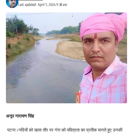
दूसरी चयन सूची 27 जून को प्रकाशित की जाएगी । इसके आधार पर पहली
Last updated: April 5, 2024 9:38 am
जुलाई से पांच जुलाई तक चयनित छात्र छात्राएं संबंधित महाविद्यालय में नामांकन
ले सकेंगे । नामांकित विद्यार्थियों के आंकड़ों की प्रवृष्टि डैश बोर्ड पर कॉलेजों को
8 जुलाई तक कर देनी होगी । 9 जुलाई से नया शैक्षणिक सत्र की कक्षाएं आरंभ
हो जाएगी । पार्दर्शी नामांकन व्सुयवस्था सुनिश्चित करने के लिए चारों जिला में
अलग अलग नोडल पदाधिकारी भी नियुक्त कर दिए गये हैं ।हैं ।प्रो सिंह ने
कहा कि ललित नारायण मिथिला विश्वविद्यालय बिहार का प्रथम विश्वविद्यालय है
जिसने अपने यशस्वी कुलपति प्रो संजय कुमार चौधरी के निर्देशन में स्नातक
2024-28 के नामांकन का विस्तृत कार्यक्रम प्रकाशित किया है ।इस अवसर
पर प्रधानाचार्य डा शंभू यादव, जनसंपर्क पदाधिकारी डा विकास कुमार ने भी
नामांकन के सम्बन्ध में विस्तार से जानकारी दी।
203
Facebook
अनूप नारायण सिंह
पटना।नदियों को खास तौर पर गंगा को पवित्रता का प्रतीक मानते हुए उनकी