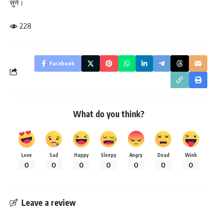
सुने।
228
Facebook
What do you think?
Love
Sad
Happy
Sleepy
Angry
Dead
Wink
0
0
0
0
0
0
0
Leave a review