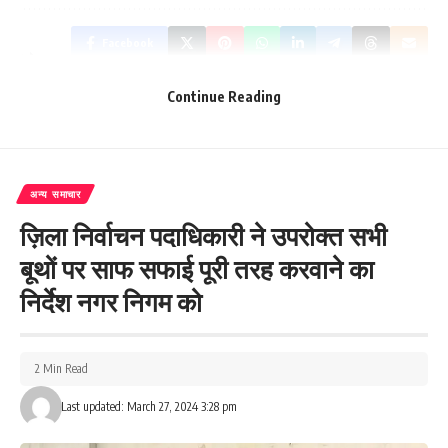
Facebook
Continue Reading
What do you think?
अन्य समाचार
ज़िला निर्वाचन पदाधिकारी ने उपरोक्त सभी
Love
Sad
Happy
Sleepy
Angry
Dead
Wink
0
0
0
0
0
0
0
बूथों पर साफ सफाई पूरी तरह करवाने का
निर्देश नगर निगम को
Leave a review
Your email address will not be published.
Required fields are marked
*
2 Min Read
Your Rating
Last updated: March 27, 2024 3:28 pm