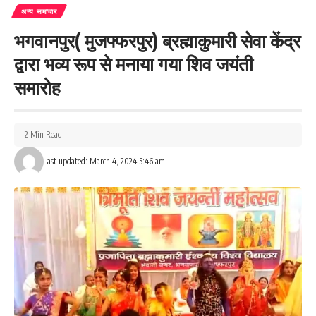
अन्य समाचार
भगवानपुर( मुजफ्फरपुर) ब्रह्माकुमारी सेवा केंद्र
Love
Sad
Happy
Sleepy
Angry
Dead
Wink
द्वारा भव्य रूप से मनाया गया शिव जयंती
0
0
0
0
0
0
0
समारोह
Leave a review
2 Min Read
Your email address will not be published.
Required fields are marked
*
Last updated: March 4, 2024 5:46 am
Your Rating