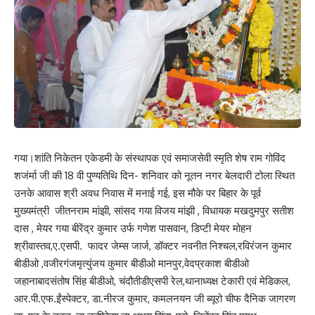
गया।शांति निकेतन एकेडमी के संस्थापक एवं समाजसेवी स्मृति शेष राम गोविंद
शजंर्मा जी की 18 वी पुण्यतिथि दिन- शनिवार को नूतन नगर बेलदारी टोला स्थित
उनके आवास श्री अवध निवास में मनाई गई, इस मौके पर बिहार के पूर्व
मुख्यमंत्री जीतनराम मांझी, सांसद गया विजय मांझी , विधायक मखदुमपुर सतीश
दास , मेयर गया बीरेंद्र कुमार उर्फ गणेश पासवान, डिप्टी मेयर मोहन
श्रीवास्तव,ए.एसपी. फादर जेम्स जार्ज, डॉक्टर नवनीत निश्चल,रविरंजन कुमार
बीडीओ ,वजीरगंजमृत्युंजय कुमार बीडीओ मानपुर,वेदप्रकाश बीडीओ
जहानाबादसंतोष सिंह बीडीओ, चंदौतीडीएसपी रेल,थानाध्यक्ष टेकारी एवं मेडिकल,
आर.पी.एफ.ईंस्पेक्टर, डा.नीरज कुमार, कमलनयन जी ब्यूरो चीफ दैनिक जागरण