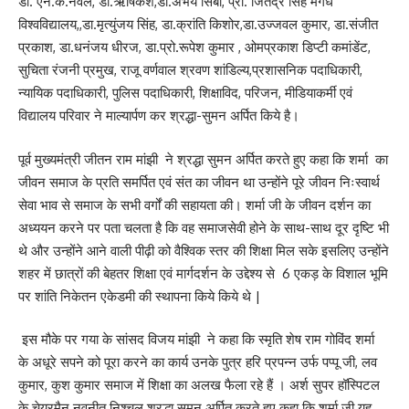
डा. एन.के.नवल, डा.ऋषिकेश,डा.अभय सिंबा, प्रो. जितेंद्र सिंह मगध
विश्वविद्यालय,,डा.मृत्युंजय सिंह, डा.क्रांति किशोर,डा.उज्जवल कुमार, डा.संजीत
प्रकाश, डा.धनंजय धीरज, डा.प्रो.रूपेश कुमार , ओमप्रकाश डिप्टी कमांडेंट,
सुचिता रंजनी प्रमुख, राजू वर्णवाल श्रवण शांडिल्य,प्रशासनिक पदाधिकारी,
न्यायिक पदाधिकारी, पुलिस पदाधिकारी, शिक्षाविद, परिजन, मीडियाकर्मी एवं
विद्यालय परिवार ने माल्यार्पण कर श्रद्धा-सुमन अर्पित किये है।
पूर्व मुख्यमंत्री जीतन राम मांझी ने श्रद्धा सुमन अर्पित करते हुए कहा कि शर्मा का
जीवन समाज के प्रति समर्पित एवं संत का जीवन था उन्होंने पूरे जीवन निःस्वार्थ
सेवा भाव से समाज के सभी वर्गों की सहायता की। शर्मा जी के जीवन दर्शन का
अध्ययन करने पर पता चलता है कि वह समाजसेवी होने के साथ-साथ दूर दृष्टि भी
थे और उन्होंने आने वाली पीढ़ी को वैश्विक स्तर की शिक्षा मिल सके इसलिए उन्होंने
शहर में छात्रों की बेहतर शिक्षा एवं मार्गदर्शन के उद्देश्य से 6 एकड़ के विशाल भूमि
पर शांति निकेतन एकेडमी की स्थापना किये किये थे |
इस मौके पर गया के सांसद विजय मांझी ने कहा कि स्मृति शेष राम गोविंद शर्मा
के अधूरे सपने को पूरा करने का कार्य उनके पुत्र हरि प्रपन्न उर्फ पप्पू जी, लव
कुमार, कुश कुमार समाज में शिक्षा का अलख फैला रहे हैं । अर्श सुपर हॉस्पिटल
के चेयरमैन नवनीत निश्चल श्रद्धा सुमन अर्पित करते हुए कहा कि शर्मा जी यह