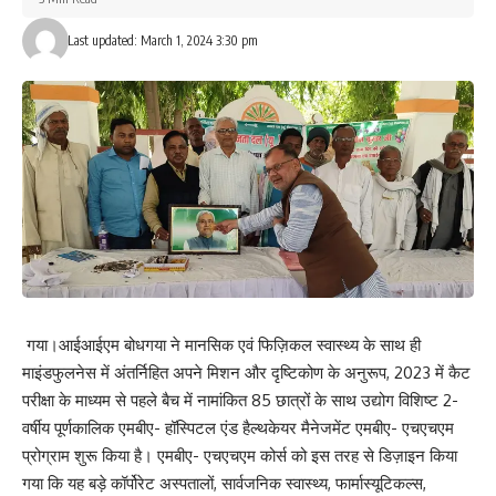
Facebook
Last updated: March 1, 2024 3:30 pm
What do you think?
Love
Sad
Happy
Sleepy
Angry
Dead
Wink
0
0
0
0
0
0
0
Leave a review
गया।आईआईएम बोधगया ने मानसिक एवं फिज़िकल स्वास्थ्य के साथ ही
Your email address will not be published.
Required fields are marked
*
माइंडफुलनेस में अंतर्निहित अपने मिशन और दृष्टिकोण के अनुरूप, 2023 में कैट
परीक्षा के माध्यम से पहले बैच में नामांकित 85 छात्रों के साथ उद्योग विशिष्ट 2-
Your Rating
वर्षीय पूर्णकालिक एमबीए- हॉस्पिटल एंड हैल्थकेयर मैनेजमेंट एमबीए- एचएचएम
प्रोग्राम शुरू किया है। एमबीए- एचएचएम कोर्स को इस तरह से डिज़ाइन किया
गया कि यह बड़े कॉर्पोरेट अस्पतालों, सार्वजनिक स्वास्थ्य, फार्मास्यूटिकल्स,