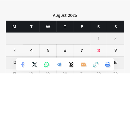
के बीच यह एमओयू भविष्य में एक महत्वपूर्ण भूमिका निभाएगा। एमबीए- एचएचएम
के चेयरपर्सन प्रोफेसर स्वप्नराग स्वैन के अनुसार यह सहयोग भारत में हैल्थकेयर
August 2026
मैनेजमेंट शिक्षा के क्षेत्र में नए रास्तों को चिन्हित करता है।आईआईएम बोधगया
हैल्थकेयर इंडस्ट्री में महत्वपूर्ण योगदान देने के लिए लगातार रणनीतिक कदम
M
T
W
T
F
S
S
उठा रहा है और खुद को हैल्थकेयर मैनेजमेंट शिक्षा और अनुसंधान के लिए
1
2
उत्कृष्टता केंद्र के रूप में स्थापित करने के लिए प्रतिबद्ध है।
3
4
5
6
7
8
9
224
10
11
12
13
14
15
16
17
18
19
20
21
22
23
Facebook
24
25
26
27
28
29
30
31
What do you think?
« Jul
Most Viewed Posts