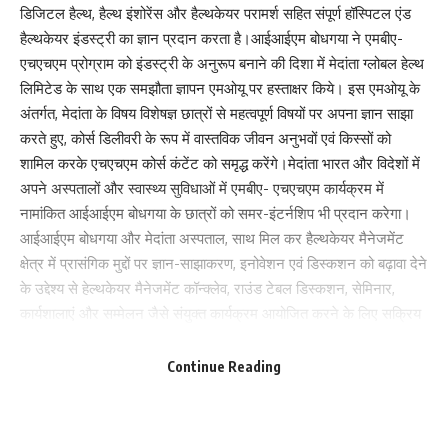
डिजिटल हैल्थ, हैल्थ इंशोरेंस और हैल्थकेयर परामर्श सहित संपूर्ण हॉस्पिटल एंड
हैल्थकेयर इंडस्ट्री का ज्ञान प्रदान करता है।आईआईएम बोधगया ने एमबीए-
एचएचएम प्रोग्राम को इंडस्ट्री के अनुरूप बनाने की दिशा में मेदांता ग्लोबल हेल्थ
लिमिटेड के साथ एक समझौता ज्ञापन एमओयू पर हस्ताक्षर किये। इस एमओयू के
अंतर्गत, मेदांता के विषय विशेषज्ञ छात्रों से महत्वपूर्ण विषयों पर अपना ज्ञान साझा
करते हुए, कोर्स डिलीवरी के रूप में वास्तविक जीवन अनुभवों एवं किस्सों को
शामिल करके एचएचएम कोर्स कंटेंट को समृद्ध करेंगे।मेदांता भारत और विदेशों में
अपने अस्पतालों और स्वास्थ्य सुविधाओं में एमबीए- एचएचएम कार्यक्रम में
नामांकित आईआईएम बोधगया के छात्रों को समर-इंटर्नशिप भी प्रदान करेगा।
आईआईएम बोधगया और मेदांता अस्पताल, साथ मिल कर हैल्थकेयर मैनेजमेंट
क्षेत्र में प्रासंगिक मुद्दों पर ज्ञान-साझाकरण, इनोवेशन एवं डिस्कशन को बढ़ावा देने
के उद्देश्य से हेल्थकेयर मैनेजमेंट कॉन्क्लेव, राउंड टेबल डिस्कशन, सेमिनार,
कार्यशालाएं और सम्मेलन जैसे संयुक्त कार्यक्रम आयोजित करने के लिए सक्रिय
रूप से सहयोग करेंगे।इस अवसर पर आईआईएम निदेशक प्रो. विनीता एस सहाय
Save my name, email, and website in this browser for the next time I comment.
और जय प्रभा मेदांता सुपर स्पेशलिटी हॉस्पिटल, पटना के चिकित्सा निदेशक डॉ.
Continue Reading
रविशंकर सिंह ने कहा कि दोनों संस्थानों के बीच यह सहयोग रणनीतिक रूप से
भविष्यवादी है। आईआईएम बोधगया एकेडमिक उत्कृष्टता और सामाजिक प्रभाव
पैदा करने के लिए प्रतिबद्ध है, इसलिए अपने संबंधित क्षेत्रों में दो प्रमुख संगठनों