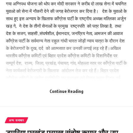
गया अग्निपथ योजना को थोप कर मोदी सरकार ने करीब दो लाख सेना में चयनित
युवाओ को सेना में नौकरी देने की जगह बेरोजगार कर दिया है। देश के युवाओ के
साथ हुए इस अन्याय के खिलाफ कॉंग्रेस पार्टी के राष्ट्रीय अध्यक्ष मल्लिका अर्जुन
खड़ गे, ने देश के तीनों सेनाओं के प्रमुख राष्ट्रपति को पत्र लिखा है, तथा
देश के सजग, साहसी ,संघर्षशील, ईमानदार, जनप्रिय नेता, आमजन की आवाज
कॉंग्रेस पार्टी के सर्वमान्य नेता राहुल गांधी भारत जोड़ों न्याय यात्रा के दौरान देश
के बेरोजगारों के दुख, दर्द को आत्मसात कर उनकी लगाई लड़ रहे हैं।अखिल
भारतीय कॉंग्रेस कमिटी एवं बिहार प्रदेश कॉंग्रेस कमिटी के दिशानिर्देश पर
सम्पूर्ण देश, राज्य, जिला, प्रखंड, पंचायत, गांव, मोहल्ला स्तर पर कॉंग्रेस पार्टी के
नेता कार्यकर्ता बेरोजगारी के खिलाफ आंदोलन तेज कर रहे हैं। बिहार प्रदेश
कॉंग्रेस कमिटी के प्रदेश प्रतिनिधि सह प्रवक्ता प्रो विजय कुमार मिट्ठू, पूर्व
विधायक मोहम्मद खान अली, जिला कॉंग्रेस उपाध्यक्ष बाबूलाल प्रसाद सिंह, राम
Continue Reading
प्रमोद सिंह, प्रद्युम्न दुबे, दामोदर गोस्वामी, विनोद उपाध्याय, मोहम्मद समद, विपिन
बिहारी सिन्हा, कुंदन कुमार, युवा कॉंग्रेस अध्यक्ष विशाल कुमार, मोहम्मद शमीम
आदि ने कहा कि मोदी सरकार आपदा को अवसर बना ते हुए को रो ना महामारी के
समय सेना की बहाली में दो लाख युवा चयन की सभी प्रक्रियाओं से गुजरने चुके
अन्य समाचार
थे, परंतु चार साल के ठेका बहाली अग्निपथ योजना का बहाना बना कर इनका जो
वा ई नी ग नहीं होने से युवाओ में भारी आक्रोश है।नेताओं ने कहा कि सरकार जी
डुमरिया प्रखंड प्रमुख संतोष कुमार और उप