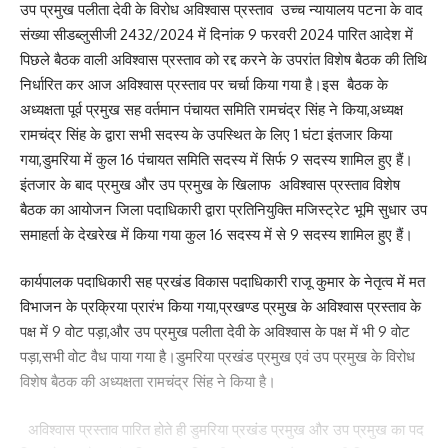
उप प्रमुख पलीता देवी के विरोध अविश्वास प्रस्ताव उच्च न्यायालय पटना के वाद
संख्या सीडब्लुसीजी 2432/2024 में दिनांक 9 फरवरी 2024 पारित आदेश में
Facebook
पिछले बैठक वाली अविश्वास प्रस्ताव को रद्द करने के उपरांत विशेष बैठक की तिथि
निर्धारित कर आज अविश्वास प्रस्ताव पर चर्चा किया गया है।इस बैठक के
अध्यक्षता पूर्व प्रमुख सह वर्तमान पंचायत समिति रामचंद्र सिंह ने किया,अध्यक्ष
रामचंद्र सिंह के द्वारा सभी सदस्य के उपस्थित के लिए 1 घंटा इंतजार किया
What do you think?
गया,डुमरिया में कुल 16 पंचायत समिति सदस्य में सिर्फ 9 सदस्य शामिल हुए हैं।
इंतजार के बाद प्रमुख और उप प्रमुख के खिलाफ अविश्वास प्रस्ताव विशेष
बैठक का आयोजन जिला पदाधिकारी द्वारा प्रतिनियुक्ति मजिस्ट्रेट भूमि सुधार उप
Love
Sad
Happy
Sleepy
Angry
Dead
Wink
समाहर्ता के देखरेख में किया गया कुल 16 सदस्य में से 9 सदस्य शामिल हुए हैं।
0
0
0
0
0
0
0
कार्यपालक पदाधिकारी सह प्रखंड विकास पदाधिकारी राजू कुमार के नेतृत्व में मत
विभाजन के प्रक्रिया प्रारंभ किया गया,प्रखण्ड प्रमुख के अविश्वास प्रस्ताव के
Leave a review
पक्ष में 9 वोट पड़ा,और उप प्रमुख पलीता देवी के अविश्वास के पक्ष में भी 9 वोट
पड़ा,सभी वोट वैध पाया गया है।डुमरिया प्रखंड प्रमुख एवं उप प्रमुख के विरोध
Your email address will not be published.
Required fields are marked
*
विशेष बैठक की अध्यक्षता रामचंद्र सिंह ने किया है।
Your Rating
अविश्वास प्रस्ताव पारित होते ही डुमरिया प्रखंड प्रमुख और उप प्रमुख का पद