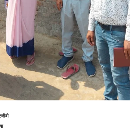
परजीवी
दवा