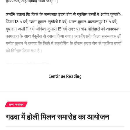
हॉस्पिटल, अहमदाबाद भेजा जाएगा।
उन्होंने बताया कि जिले के जन्मजात हृदय रोग से ग्रसित बच्चों में अर्पणा कुमारी-
पिपरा 12.5 वर्ष, उमंग कुमार-सुगौली 11 वर्ष, अमन कुमार-कल्याणपुर 17.5 वर्ष,
गुफरान अली 11 वर्ष, अंकिता कुमारी 15 वर्ष सदर प्रखंड मोतिहारी को आवश्यक
कागजात के साथ एंबुलेंस से रवाना किया गया। आरबीएसके जिला समन्वयक डॉ
मनीष कुमार ने बताया कि जिले में स्क्रीनिंग के दौरान हृदय रोग से ग्रसित बच्चों
को चिन्हित किया गया है।
कैम्प लगाकर होती है स्क्रीनिंग:
Continue Reading
जिले के आरबीएसके चिकित्सक डॉ खालिद अख्तर और डॉ शिल्पी श्रीवास्तव ने
बताया कि राष्ट्रीय बाल स्वास्थ्य कार्यक्रम (आरबीएसके) के तहत 43 प्रकार की
बीमारियों की जाँच चिकित्सकों द्वारा निःशुल्क रूप से आंगनबाड़ी केंद्रों, विद्यालयों व
अन्य स्थानों पर कैम्प लगाकर समय समय पर की जाती है। जाँच के दौरान कुछ
अन्य समाचार
बच्चों में हृदय रोग से संबंधित लक्षण दिखाई देने पर उन्हें जिले के अस्पताल में
गढवा में होली मिलन समारोह का आयोजन
स्क्रीनिंग की जाती है। उसके बाद ह्रदय रोग से पीड़ित बच्चों को उनके माता-
पिता और जरूरी कागजातों के साथ निःशुल्क एम्बुलेंस पटना और उसके बाद
विमान से श्री सत्य साइ हॉस्पिटल, अहमदाबाद भेजा जाता है। अस्पताल में बच्चों