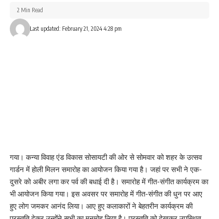
एवं अभिभावक के रहने, भोजन, इलाज का सारा खर्च राज्य सरकार द्वारा वहन
2 Min Read
किया जाता है। इस मौके पर सीएस डॉ श्रवण कुमार पासवान, जिला समन्वयक डॉ
Last updated: February 21, 2024 4:28 pm
मनीष कुमार, डॉ खालिद अख्तर, डॉ शिल्पी श्रीवास्तव, अस्पताल प्रबंधक संध्या
कुमारी, फार्मशिस्ट व अन्य स्वास्थ्यकर्मी उपस्थित थे।
208
Facebook
गया। कन्या विवाह एंड विकास सोसायटी की ओर से सोमवार को शहर के उत्सव
What do you think?
गार्डन में होली मिलन समारोह का आयोजन किया गया है। जहां पर सभी ने एक-
दुसरे को अबीर लगा कर पर्व की बधाई दी है। समारोह में गीत-संगीत कार्यक्रम का
भी आयोजन किया गया। इस अवसर पर समारोह में गीत-संगीत की धुन पर आए
Love
Sad
Happy
Sleepy
Angry
Dead
Wink
हुए लोग जमकर आनंद लिया। आए हुए कलाकारों ने बेहतरीन कार्यक्रम की
0
0
0
0
0
0
0
प्रस्तुति देकर उन्होंने सभी का मनमोह लिया है। प्रस्तुति को देखकर उपस्थित