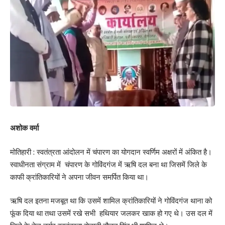
योजना का लाभ पात्रता पूर्ण करने वाले आवेदनो में पहले आओ, पहले पाओं के
आधार पर दिया जा रहा है।
*आवेदन हेतु पात्रता*
https://online.bih.nic.in/SWF/
SWFTC/Register.aspx
उपरोक्त लिंक पर आवेदक अपना आवेदन आनलाईन कर सकते है।
यह योजना ऐसे छात्र- छात्रा या रोजगार कर रहे 18 वर्ष से अधिक उम्र के
अशोक वर्मा
60%से अधिक चलंत दिव्यांगता वाले व्यक्तियों के लिए है जिनके आवासन से
महाविद्यालय/विश्वविद्यालय/रो
जगार स्थल की दूरी 3 कि0मी0 या अधिक हो।
मोतिहारी : स्वतंत्रता आंदोलन में चंपारण का योगदान स्वर्णिम अक्षरों में अंकित है।
इसके अतिरिक्त आय की सीमा चालू सत्र के लिए 2 लाख रूपये तक रखी गयी है।
स्वाधीनता संग्राम में चंपारण के गोविंदगंज में ऋषि दल बना था जिसमें जिले के
आवेदक बिहार का स्थायी निवासी होना जरूरी है तथा वर्तमान में भी बिहार में
काफी क्रांतिकारियों ने अपना जीवन समर्पित किया था।
आवासित हो।
ऋषि दल इतना मजबूत था कि उसमें शामिल क्रांतिकारियों ने गोविंदगंज थाना को
195
फूंक दिया था तथा उसमें रखे सभी हथियार जलकर खाक हो गए थे। उस दल में