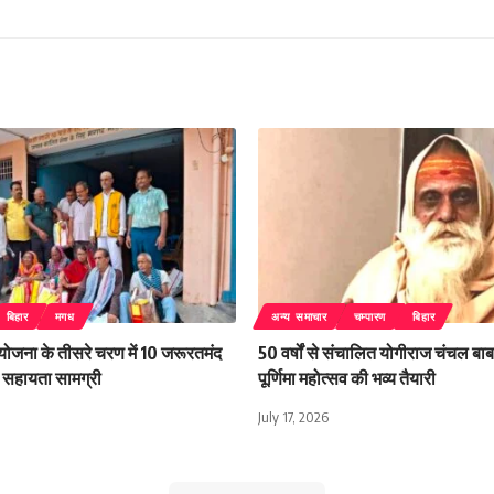
बिहार
मगध
अन्य समाचार
चम्पारण
बिहार
 योजना के तीसरे चरण में 10 जरूरतमंद
50 वर्षों से संचालित योगीराज चंचल बाबा
िली सहायता सामग्री
पूर्णिमा महोत्सव की भव्य तैयारी
July 17, 2026