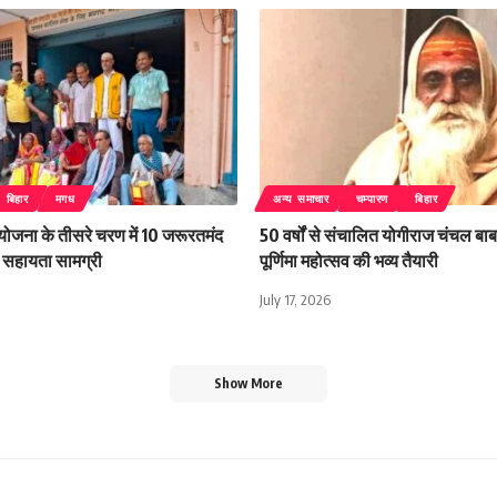
बिहार
मगध
अन्य समाचार
चम्पारण
बिहार
 योजना के तीसरे चरण में 10 जरूरतमंद
50 वर्षों से संचालित योगीराज चंचल बाबा
िली सहायता सामग्री
पूर्णिमा महोत्सव की भव्य तैयारी
July 17, 2026
Show More