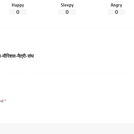
Happy
Sleepy
Angry
0
0
0
भारत-मौरिशस-मैत्री-संघ
ked
*