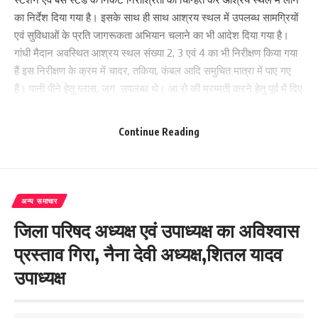
का निर्देश दिया गया है। इसके साथ ही साथ आश्रय स्थल में उपलब्ध सामग्रियों
एवं सुविधाओं के प्रति जागरूकता अभियान चलाने का भी आदेश दिया गया है।
गांधी मैदान अवस्थित आश्रय स्थल संख्या 2, 3 एवं 4 का भी निरीक्षण किया गया
हैं इस निरीक्षण के क्रम में चादर, तकिया, कंबल आदि समुचित मात्रा में पाए गए
हैं। पानी पीने हेतु ग्लास, जग उपलब्ध थे। आ रो की मरम्मती करने हेतु पूर्व में दिए
गए आदेश का अनुपालन नहीं होने पर संबंधित नगर मिशन प्रबंधक को फटकार
लगाई गई एवं एआइओ पर कार्रवाई करने हेतु निर्देश दिया गया है। इस निरीक्षण के
Continue Reading
क्रम में उपनगर आयुक्त नगर प्रबंधक एवं नगर मिशन प्रबंधक उपस्थित थे ।
200
अन्य समाचार
जिला परिषद अध्यक्ष एवं उपाध्यक्ष का अविश्वास
Facebook
प्रस्ताव गिरा, नैना देवी अध्यक्ष,शितल यादव
उपाध्यक्ष
What do you think?