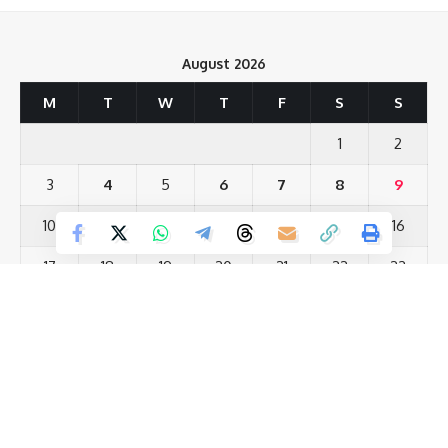
Love
Sad
Happy
Sleepy
Angry
Dead
Wink
0
0
0
0
0
0
0
August 2026
M
T
W
T
F
S
S
Leave a review
1
2
Your email address will not be published.
Required fields are marked
*
3
4
5
6
7
8
9
Your Rating
10
11
12
13
14
15
16
17
18
19
20
21
22
23
24
25
26
27
28
29
30
31
« Jul
Most Viewed Posts