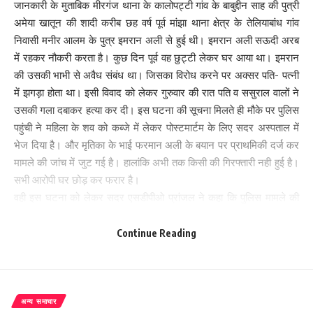
जानकारी के मुताबिक मीरगंज थाना के कालोपट्टी गांव के बाबुद्दीन साह की पुत्री
अमेया खातून की शादी करीब छह वर्ष पूर्व मांझा थाना क्षेत्र के तेलियाबांध गांव
निवासी मनीर आलम के पुत्र इमरान अली से हुई थी। इमरान अली सऊदी अरब
में रहकर नौकरी करता है। कुछ दिन पूर्व वह छुट्टी लेकर घर आया था। इमरान
की उसकी भाभी से अवैध संबंध था। जिसका विरोध करने पर अक्सर पति- पत्नी
में झगड़ा होता था। इसी विवाद को लेकर गुरुवार की रात पति व ससुराल वालों ने
उसकी गला दबाकर हत्या कर दी। इस घटना की सूचना मिलते ही मौके पर पुलिस
पहुंची ने महिला के शव को कब्जे में लेकर पोस्टमार्टम के लिए सदर अस्पताल में
भेज दिया है। और मृतिका के भाई फरमान अली के बयान पर प्राथमिकी दर्ज कर
मामले की जांच में जुट गई है। हालांकि अभी तक किसी की गिरफ्तारी नही हुई है।
सभी आरोपी घर छोड़ कर फरार है।
वही इस घटना को लेकर सदर एसडीपीओ प्रांजल ने कहा कि पुलिस मामले की
जांच कर रही है। परिजनों के बयान के आधार पर एफआईआर दर्ज कर मामले में
कार्रवाई की जाएगी।
Continue Reading
221
अन्य समाचार