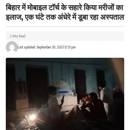
Facebook
बिहार में मोबाइल टॉर्च के सहारे किया मरीजों का
इलाज, एक घंटे तक अंधेरे में डूबा रहा अस्पताल
What do you think?
2 Min Read
Last updated: September 30, 2023 12:51 pm
Love
Sad
Happy
Sleepy
Angry
Dead
Wink
0
0
0
0
0
0
0
Leave a review
Your email address will not be published.
Required fields are marked
*
Your Rating